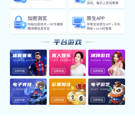
中，他常常能够通过精准的传球为队友创造机会，从
而提升整个团队的进攻效率。
此外，斯威尼还通过自身强大的身体素质和技术能
力，在防守端给予对手巨大的压力。他不仅能有效限
制对方主力得分手，还能够积极参与篮板争夺，为球
队赢得更多二次进攻机会。这种全面性的表现，无疑
为马刺争取胜利奠定了坚实基础。
2、战术体系的新变化
斯威尼回归后，教练组也根据他的特点进行了相应战
术调整，使得整支球队焕发出新的活力。在进攻端，
通过增加以斯威尼为核心的挡拆配合，使他能够充分
发挥自己的组织与得分能力。这一战术调整极大地提
升了整体进攻效率，也让其他队员能够更加游刃有余