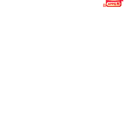
4、激励城市与球迷精神
体育运动往往承载着城市乃至国家人民心中的梦想与
希望。随着斯威尼重返马刺，当年那个充满激情与荣
耀的小伙子再度回到了熟悉的舞台，再一次点燃了圣
安东尼奥市民心中的热情。无论是比赛现场还是社交
媒体上，人们纷纷表达对他的支持与期待，这种热烈
反响给整个城市带来了新的生机。
对于广大的球迷而言，他们看到了曾经熟悉的人再度
披上战袍，那份骄傲感油然而生。从每场比赛开始之
前，那些高呼“欢迎回家”的声音，不仅是对斯威尼个
人成就的一种认可，更是一种情感纽带，把过去、现
在以及未来紧紧相连。
这种精神层面的共鸣，不仅让马刺重新获得竞争优