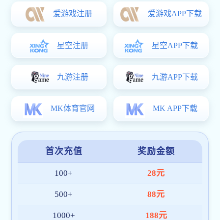
现
2026-07-01 14:40
35 次阅读
首页
/
体育资讯
在篮球的历史长河中，球队与球员之间的传奇故事交
织成了一幅幅动人的画卷。斯威尼重返马刺，这一时
刻无疑让人想起了22年前的“面包”队和24年前的“李”
的辉煌历史。斯威尼作为昔日马刺的核心球员，他的
回归不仅是个人职业生涯的重要节点，更是这支球队
重燃夺冠希望的重要契机。本文将从四个方面深入探
讨斯威尼重返马刺所带来的影响，包括他的个人表
现、对球队战术的适应与提升、在更衣室文化中的重
要角色，以及对球迷和城市的精神激励。通过这些方