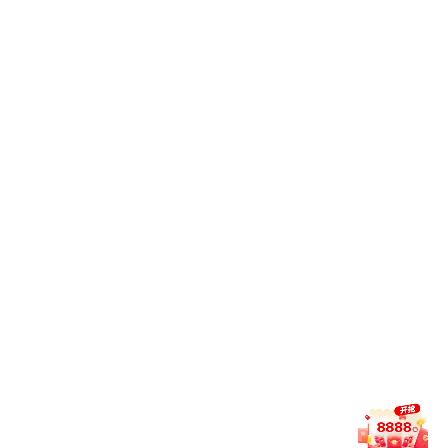
则，用自己勤奋努力和积极向上的态度感染着年轻队
员。在训练期间，他总是第一个到达训练馆，并且用
自己的实际行动鼓励其他人一起努力。
此外，作为老将，斯威尼也是年轻球员成长道路上的
引导者。他经常会与年轻队员分享自己过去成功与失
败经历，让他们从中汲取经验。同时，他也乐于倾听
年轻人的思考，将他们的新鲜理念融入到实践当中，
这种双向互动促进了双方共同成长。
这种积极向上的更衣室文化，不仅提高了团队士气，
也让每个成员都感受到彼此间紧密团结的重要性。当
大家朝着同一个目标努力奋斗的时候，就会形成强大
的凝聚力，从而推动马刺走向成功之路。