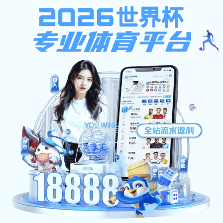
注册入口
全天更新 ·
半岛手机在线登
录
赛事实时同步
无论您身在何处，
半岛手机在线登录APP
为您带来
高速、高清、稳定的观赛体验。
下载客户端
网页端访问