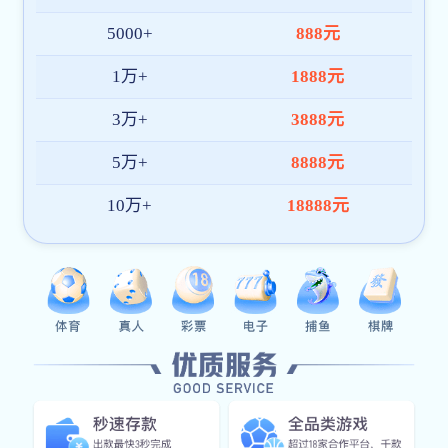
望未来足球教育的发展方向。
1、儿童早期培养的重要性
儿童时期是人生成长的重要阶段，也是学习和吸收知
识最为高效的时期。在这一阶段，通过系统化的足球
培训，可以激发孩子们对运动的兴趣，培养他们的基
本技能。例如，掌握控球、传球和射门等基本技术对
于年轻球员来说至关重要。如果能够在儿童时期就打
下坚实基础，将有助于他们日后的发展。
此外，早期培养还能够帮助孩子们建立良好的运动习
惯和健康意识。在这个信息泛滥的时代，许多孩子容
易沉迷于电子产品，而忽视了体育活动。通过组织各
种形式的足球训练，不仅可以增强他们的身体素质，
还能提高其社交能力，使他们学会团队合作与沟通。