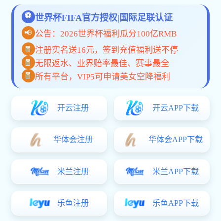
波切蒂诺强调足球培养应从儿童早
期开始不应限制球队成绩发展潜力